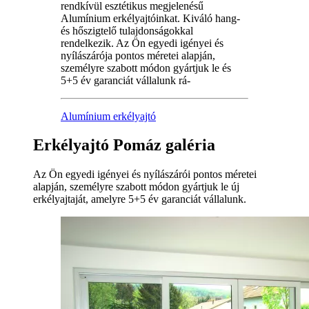
rendkívül esztétikus megjelenésű
Alumínium erkélyajtóinkat. Kiváló hang-
és hőszigtelő tulajdonságokkal
rendelkezik. Az Ön egyedi igényei és
nyílászárója pontos méretei alapján,
személyre szabott módon gyártjuk le és
5+5 év garanciát vállalunk rá-
Alumínium erkélyajtó
Erkélyajtó Pomáz galéria
Az Ön egyedi igényei és nyílászárói pontos méretei
alapján, személyre szabott módon gyártjuk le új
erkélyajtaját, amelyre 5+5 év garanciát vállalunk.