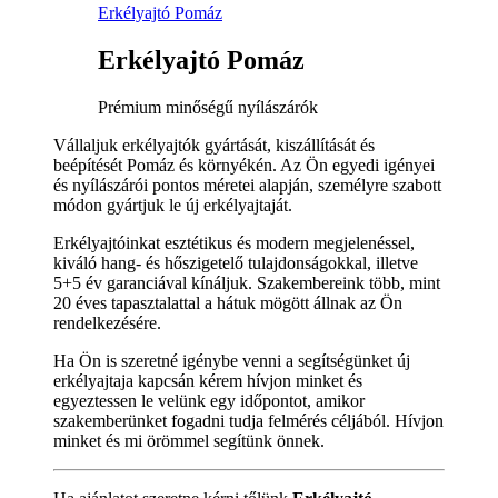
Erkélyajtó Pomáz
Erkélyajtó Pomáz
Prémium minőségű nyílászárók
Vállaljuk erkélyajtók gyártását, kiszállítását és
beépítését Pomáz és környékén. Az Ön egyedi igényei
és nyílászárói pontos méretei alapján, személyre szabott
módon gyártjuk le új erkélyajtaját.
Erkélyajtóinkat esztétikus és modern megjelenéssel,
kiváló hang- és hőszigetelő tulajdonságokkal, illetve
5+5 év garanciával kínáljuk. Szakembereink több, mint
20 éves tapasztalattal a hátuk mögött állnak az Ön
rendelkezésére.
Ha Ön is szeretné igénybe venni a segítségünket új
erkélyajtaja kapcsán kérem hívjon minket és
egyeztessen le velünk egy időpontot, amikor
szakemberünket fogadni tudja felmérés céljából. Hívjon
minket és mi örömmel segítünk önnek.