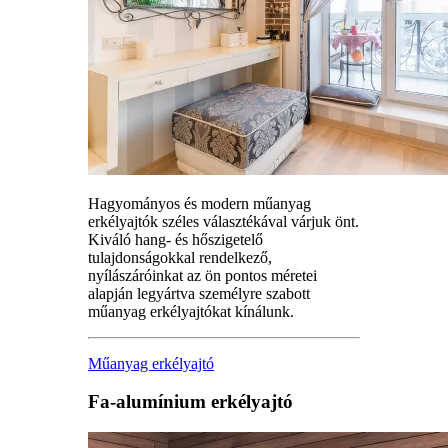
Hagyományos és modern műanyag
erkélyajtók széles választékával várjuk önt.
Kiváló hang- és hőszigetelő
tulajdonságokkal rendelkező,
nyílászáróinkat az ön pontos méretei
alapján legyártva személyre szabott
műanyag erkélyajtókat kínálunk.
Műanyag erkélyajtó
Fa-alumínium erkélyajtó