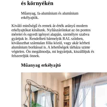
és környékén
Műanyag, fa-alumínium és alumínium
erkélyajtók.
Kiváló minőségű és remek ár-érték arányú modern
erkélyajtókat kínálunk. Nyílászáróinkat az ön pontos
méretei és egyedi igényei alapján, személyre szabva
gyártjuk le. Rendelheti bármelyik RAL színben,
kiválaszthat számtalan fólia közül, vagy akár kérheti
alumínium borítással is. A lehetőségek tárháza szinte
végtelen. Ön megálmodja, mi legyártjuk, kiszállítjuk és
felszereljük önnek.
Műanyag erkélyajtó