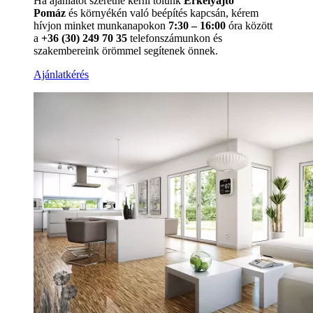
Ha ajánlatot szeretne kérni tőlünk
Erkélyajtó
Pomáz
és környékén való beépítés kapcsán, kérem
hívjon minket munkanapokon
7:30 – 16:00
óra között
a
+36 (30) 249 70 35
telefonszámunkon és
szakembereink örömmel segítenek önnek.
Ajánlatkérés