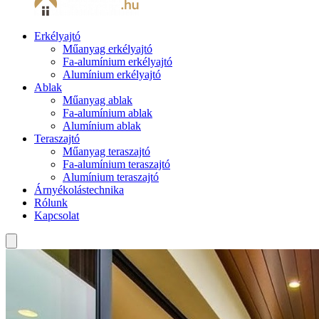
Erkélyajtó
Műanyag erkélyajtó
Fa-alumínium erkélyajtó
Alumínium erkélyajtó
Ablak
Műanyag ablak
Fa-alumínium ablak
Alumínium ablak
Teraszajtó
Műanyag teraszajtó
Fa-alumínium teraszajtó
Alumínium teraszajtó
Árnyékolástechnika
Rólunk
Kapcsolat