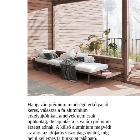
Ha igazán prémium minőségű erkélyajtót
keres, válassza a fa-alumínium
erkélyajtóinkat, amelyek nem csak
optikailag, de tapintásra is valódi prémium
érzetet adnak. A külső alumínium megvédi
az ajtót az időjárás viszontagságaitól, míg
belül kellemes fa burkolat található.