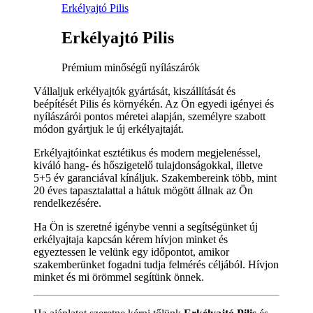
Erkélyajtó Pilis
Erkélyajtó Pilis
Prémium minőségű nyílászárók
Vállaljuk erkélyajtók gyártását, kiszállítását és
beépítését Pilis és környékén. Az Ön egyedi igényei és
nyílászárói pontos méretei alapján, személyre szabott
módon gyártjuk le új erkélyajtaját.
Erkélyajtóinkat esztétikus és modern megjelenéssel,
kiváló hang- és hőszigetelő tulajdonságokkal, illetve
5+5 év garanciával kínáljuk. Szakembereink több, mint
20 éves tapasztalattal a hátuk mögött állnak az Ön
rendelkezésére.
Ha Ön is szeretné igénybe venni a segítségünket új
erkélyajtaja kapcsán kérem hívjon minket és
egyeztessen le velünk egy időpontot, amikor
szakemberünket fogadni tudja felmérés céljából. Hívjon
minket és mi örömmel segítünk önnek.