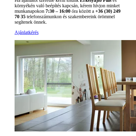
Ha ajánlatot szeretne kérni tőlünk
Erkélyajtó Pilis
és
környékén való beépítés kapcsán, kérem hívjon minket
munkanapokon
7:30 – 16:00
óra között a
+36 (30) 249
70 35
telefonszámunkon és szakembereink örömmel
segítenek önnek.
Ajánlatkérés