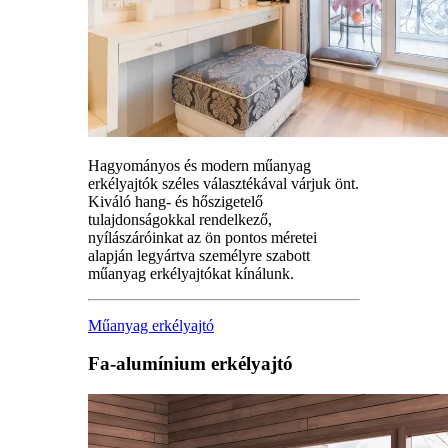
Hagyományos és modern műanyag
erkélyajtók széles választékával várjuk önt.
Kiváló hang- és hőszigetelő
tulajdonságokkal rendelkező,
nyílászáróinkat az ön pontos méretei
alapján legyártva személyre szabott
műanyag erkélyajtókat kínálunk.
Műanyag erkélyajtó
Fa-alumínium erkélyajtó