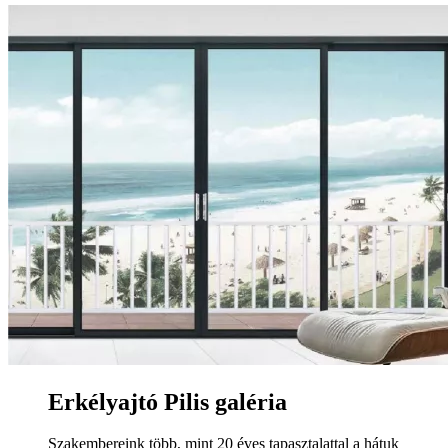
Erkélyajtó Pilis galéria
Szakembereink több, mint 20 éves tapasztalattal a hátuk