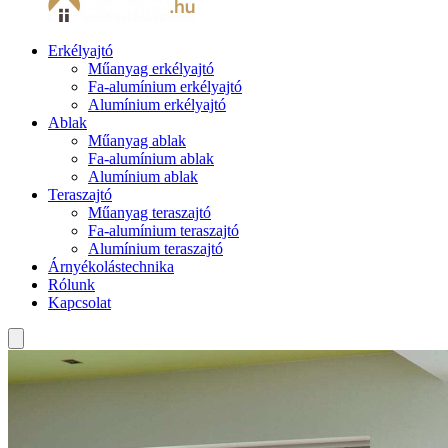
Erkélyajtó
Műanyag erkélyajtó
Fa-alumínium erkélyajtó
Alumínium erkélyajtó
Ablak
Műanyag ablak
Fa-alumínium ablak
Alumínium ablak
Teraszajtó
Műanyag teraszajtó
Fa-alumínium teraszajtó
Alumínium teraszajtó
Árnyékolástechnika
Rólunk
Kapcsolat