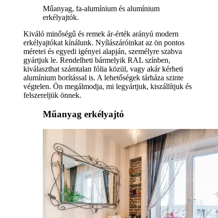
Műanyag, fa-alumínium és alumínium
erkélyajtók.
Kiváló minőségű és remek ár-érték arányú modern
erkélyajtókat kínálunk. Nyílászáróinkat az ön pontos
méretei és egyedi igényei alapján, személyre szabva
gyártjuk le. Rendelheti bármelyik RAL színben,
kiválaszthat számtalan fólia közül, vagy akár kérheti
alumínium borítással is. A lehetőségek tárháza szinte
végtelen. Ön megálmodja, mi legyártjuk, kiszállítjuk és
felszereljük önnek.
Műanyag erkélyajtó