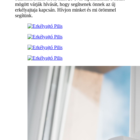
mögött várják hívását, hogy segítsenek önnek az új
erkélyajtaja kapcsán. Hívjon minket és mi örömmel
segítünk.