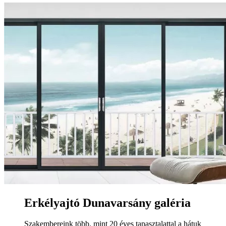
Erkélyajtó Dunavarsány galéria
Szakembereink több, mint 20 éves tapasztalattal a hátuk