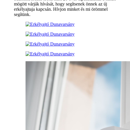
mögött várják hívását, hogy segítsenek önnek az új
erkélyajtaja kapcsán. Hívjon minket és mi örömmel
segítünk.