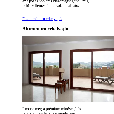
az ajtót az időjárás viszontagságaitól, míg
belül kellemes fa burkolat található.
Fa-alumínium erkélyajtó
Alumínium erkélyajtó
Ismerje meg a prémium minőségű és
rendkívül esztétikus megjelenésű