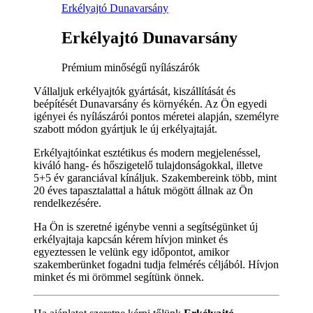
Erkélyajtó Dunavarsány
Erkélyajtó Dunavarsány
Prémium minőségű nyílászárók
Vállaljuk erkélyajtók gyártását, kiszállítását és
beépítését Dunavarsány és környékén. Az Ön egyedi
igényei és nyílászárói pontos méretei alapján, személyre
szabott módon gyártjuk le új erkélyajtaját.
Erkélyajtóinkat esztétikus és modern megjelenéssel,
kiváló hang- és hőszigetelő tulajdonságokkal, illetve
5+5 év garanciával kínáljuk. Szakembereink több, mint
20 éves tapasztalattal a hátuk mögött állnak az Ön
rendelkezésére.
Ha Ön is szeretné igénybe venni a segítségünket új
erkélyajtaja kapcsán kérem hívjon minket és
egyeztessen le velünk egy időpontot, amikor
szakemberünket fogadni tudja felmérés céljából. Hívjon
minket és mi örömmel segítünk önnek.