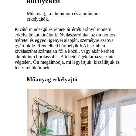
környékén
Műanyag, fa-alumínium és alumínium
erkélyajtók.
Kiváló minőségű és remek ár-érték arányú modern
erkélyajtókat kínálunk. Nyílászáróinkat az ön pontos
méretei és egyedi igényei alapján, személyre szabva
gyártjuk le. Rendelheti bármelyik RAL színben,
kiválaszthat számtalan fólia közül, vagy akár kérheti
alumínium borítással is. A lehetőségek tárháza szinte
végtelen. Ön megálmodja, mi legyártjuk, kiszállítjuk és
felszereljük önnek.
Műanyag erkélyajtó