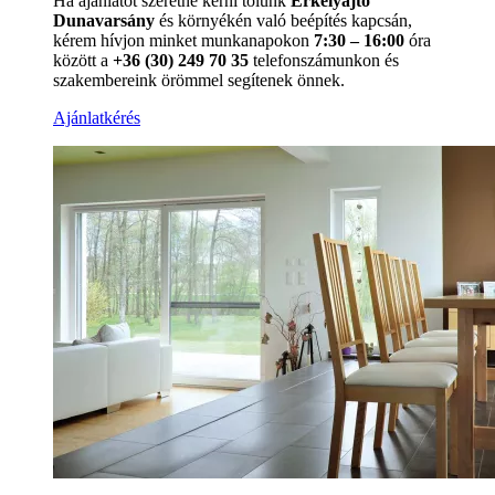
Ha ajánlatot szeretne kérni tőlünk
Erkélyajtó
Dunavarsány
és környékén való beépítés kapcsán,
kérem hívjon minket munkanapokon
7:30 – 16:00
óra
között a
+36 (30) 249 70 35
telefonszámunkon és
szakembereink örömmel segítenek önnek.
Ajánlatkérés