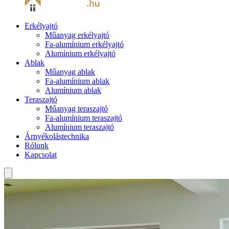
Erkélyajtó
Műanyag erkélyajtó
Fa-alumínium erkélyajtó
Alumínium erkélyajtó
Ablak
Műanyag ablak
Fa-alumínium ablak
Alumínium ablak
Teraszajtó
Műanyag teraszajtó
Fa-alumínium teraszajtó
Alumínium teraszajtó
Árnyékolástechnika
Rólunk
Kapcsolat