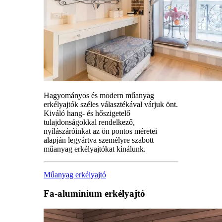
Hagyományos és modern műanyag
erkélyajtók széles választékával várjuk önt.
Kiváló hang- és hőszigetelő
tulajdonságokkal rendelkező,
nyílászáróinkat az ön pontos méretei
alapján legyártva személyre szabott
műanyag erkélyajtókat kínálunk.
Műanyag erkélyajtó
Fa-alumínium erkélyajtó