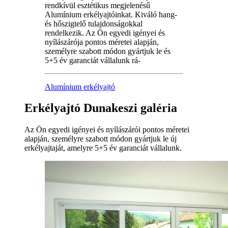
rendkívül esztétikus megjelenésű
Alumínium erkélyajtóinkat. Kiváló hang-
és hőszigtelő tulajdonságokkal
rendelkezik. Az Ön egyedi igényei és
nyílászárója pontos méretei alapján,
személyre szabott módon gyártjuk le és
5+5 év garanciát vállalunk rá-
Alumínium erkélyajtó
Erkélyajtó Dunakeszi galéria
Az Ön egyedi igényei és nyílászárói pontos méretei
alapján, személyre szabott módon gyártjuk le új
erkélyajtaját, amelyre 5+5 év garanciát vállalunk.