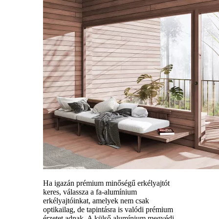
Ha igazán prémium minőségű erkélyajtót
keres, válassza a fa-alumínium
erkélyajtóinkat, amelyek nem csak
optikailag, de tapintásra is valódi prémium
érzetet adnak. A külső alumínium megvédi