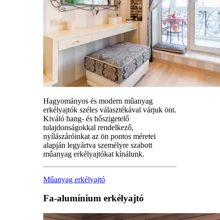
Hagyományos és modern műanyag
erkélyajtók széles választékával várjuk önt.
Kiváló hang- és hőszigetelő
tulajdonságokkal rendelkező,
nyílászáróinkat az ön pontos méretei
alapján legyártva személyre szabott
műanyag erkélyajtókat kínálunk.
Műanyag erkélyajtó
Fa-alumínium erkélyajtó