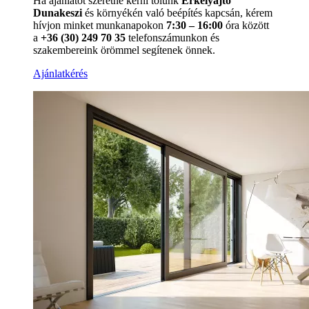
Ha ajánlatot szeretne kérni tőlünk
Erkélyajtó
Dunakeszi
és környékén való beépítés kapcsán, kérem
hívjon minket munkanapokon
7:30 – 16:00
óra között
a
+36 (30) 249 70 35
telefonszámunkon és
szakembereink örömmel segítenek önnek.
Ajánlatkérés