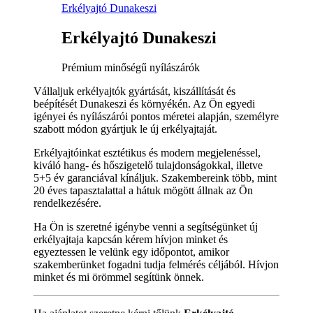
Erkélyajtó Dunakeszi
Erkélyajtó Dunakeszi
Prémium minőségű nyílászárók
Vállaljuk erkélyajtók gyártását, kiszállítását és
beépítését Dunakeszi és környékén. Az Ön egyedi
igényei és nyílászárói pontos méretei alapján, személyre
szabott módon gyártjuk le új erkélyajtaját.
Erkélyajtóinkat esztétikus és modern megjelenéssel,
kiváló hang- és hőszigetelő tulajdonságokkal, illetve
5+5 év garanciával kínáljuk. Szakembereink több, mint
20 éves tapasztalattal a hátuk mögött állnak az Ön
rendelkezésére.
Ha Ön is szeretné igénybe venni a segítségünket új
erkélyajtaja kapcsán kérem hívjon minket és
egyeztessen le velünk egy időpontot, amikor
szakemberünket fogadni tudja felmérés céljából. Hívjon
minket és mi örömmel segítünk önnek.