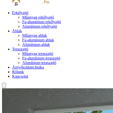
Erkélyajtó
Műanyag erkélyajtó
Fa-alumínium erkélyajtó
Alumínium erkélyajtó
Ablak
Műanyag ablak
Fa-alumínium ablak
Alumínium ablak
Teraszajtó
Műanyag teraszajtó
Fa-alumínium teraszajtó
Alumínium teraszajtó
Árnyékolástechnika
Rólunk
Kapcsolat