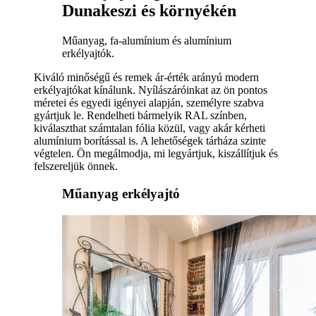
Dunakeszi és környékén
Műanyag, fa-alumínium és alumínium
erkélyajtók.
Kiváló minőségű és remek ár-érték arányú modern
erkélyajtókat kínálunk. Nyílászáróinkat az ön pontos
méretei és egyedi igényei alapján, személyre szabva
gyártjuk le. Rendelheti bármelyik RAL színben,
kiválaszthat számtalan fólia közül, vagy akár kérheti
alumínium borítással is. A lehetőségek tárháza szinte
végtelen. Ön megálmodja, mi legyártjuk, kiszállítjuk és
felszereljük önnek.
Műanyag erkélyajtó