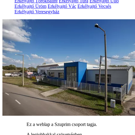
Erkélyajtó Törökbálint
Erkélyajtó Tura
Erkélyajtó Üllő
Erkélyajtó Üröm
Erkélyajtó Vác
Erkélyajtó Vecsés
Erkélyajtó Veresegyház
Ez a weblap a Szuprim csoport tagja.
A legjobbakkal szövetségben.