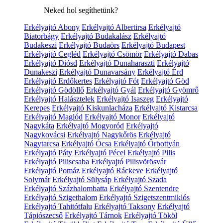
Neked hol segíthetünk?
Erkélyajtó Abony
Erkélyajtó Albertirsa
Erkélyajtó
Biatorbágy
Erkélyajtó Budakalász
Erkélyajtó
Budakeszi
Erkélyajtó Budaörs
Erkélyajtó Budapest
Erkélyajtó Cegléd
Erkélyajtó Csömör
Erkélyajtó Dabas
Erkélyajtó Diósd
Erkélyajtó Dunaharaszti
Erkélyajtó
Dunakeszi
Erkélyajtó Dunavarsány
Erkélyajtó Érd
Erkélyajtó Erdőkertes
Erkélyajtó Fót
Erkélyajtó Göd
Erkélyajtó Gödöllő
Erkélyajtó Gyál
Erkélyajtó Gyömrő
Erkélyajtó Halásztelek
Erkélyajtó Isaszeg
Erkélyajtó
Kerepes
Erkélyajtó Kiskunlacháza
Erkélyajtó Kistarcsa
Erkélyajtó Maglód
Erkélyajtó Monor
Erkélyajtó
Nagykáta
Erkélyajtó Mogyoród
Erkélyajtó
Nagykovácsi
Erkélyajtó Nagykőrös
Erkélyajtó
Nagytarcsa
Erkélyajtó Ócsa
Erkélyajtó Őrbottyán
Erkélyajtó Páty
Erkélyajtó Pécel
Erkélyajtó Pilis
Erkélyajtó Piliscsaba
Erkélyajtó Pilisvörösvár
Erkélyajtó Pomáz
Erkélyajtó Ráckeve
Erkélyajtó
Solymár
Erkélyajtó Sülysáp
Erkélyajtó Szada
Erkélyajtó Százhalombatta
Erkélyajtó Szentendre
Erkélyajtó Szigethalom
Erkélyajtó Szigetszentmiklós
Erkélyajtó Tahitótfalu
Erkélyajtó Taksony
Erkélyajtó
Tápiószecső
Erkélyajtó Tárnok
Erkélyajtó Tököl