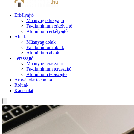
Erkélyajtó
Műanyag erkélyajtó
Fa-alumínium erkélyajtó
Alumínium erkélyajtó
Ablak
Műanyag ablak
Fa-alumínium ablak
Alumínium ablak
Teraszajtó
Műanyag teraszajtó
Fa-alumínium teraszajtó
Alumínium teraszajtó
Árnyékolástechnika
Rólunk
Kapcsolat