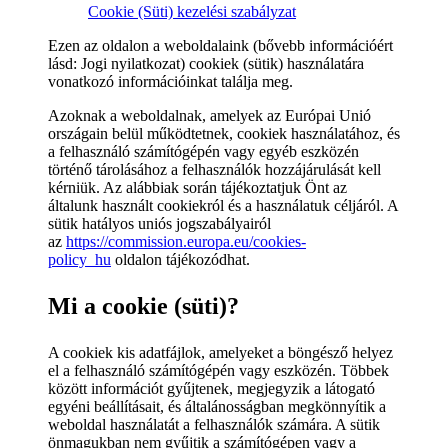
Cookie (Süti) kezelési szabályzat
Ezen az oldalon a weboldalaink (bővebb információért
lásd: Jogi nyilatkozat) cookiek (sütik) használatára
vonatkozó információinkat találja meg.
Azoknak a weboldalnak, amelyek az Európai Unió
országain belül működtetnek, cookiek használatához, és
a felhasználó számítógépén vagy egyéb eszközén
történő tárolásához a felhasználók hozzájárulását kell
kérniük. Az alábbiak során tájékoztatjuk Önt az
általunk használt cookiekról és a használatuk céljáról. A
sütik hatályos uniós jogszabályairól
az
https://commission.europa.eu/cookies-
policy_hu
oldalon tájékozódhat.
Mi a cookie (süti)?
A cookiek kis adatfájlok, amelyeket a böngésző helyez
el a felhasználó számítógépén vagy eszközén. Többek
között információt gyűjtenek, megjegyzik a látogató
egyéni beállításait, és általánosságban megkönnyítik a
weboldal használatát a felhasználók számára. A sütik
önmagukban nem gyűjtik a számítógépen vagy a