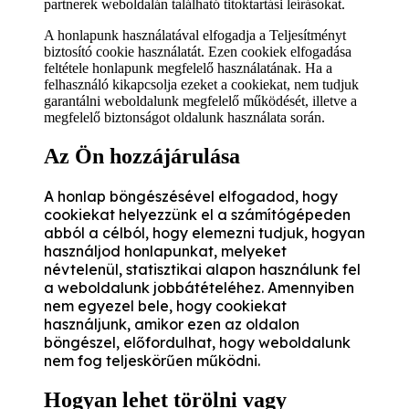
partnerek weboldalán található titoktartási leírásokat.
A honlapunk használatával elfogadja a Teljesítményt
biztosító cookie használatát. Ezen cookiek elfogadása
feltétele honlapunk megfelelő használatának. Ha a
felhasználó kikapcsolja ezeket a cookiekat, nem tudjuk
garantálni weboldalunk megfelelő működését, illetve a
megfelelő biztonságot oldalunk használata során.
Az Ön hozzájárulása
A honlap böngészésével elfogadod, hogy
cookiekat helyezzünk el a számítógépeden
abból a célból, hogy elemezni tudjuk, hogyan
használjod honlapunkat, melyeket
névtelenül, statisztikai alapon használunk fel
a weboldalunk jobbátételéhez. Amennyiben
nem egyezel bele, hogy cookiekat
használjunk, amikor ezen az oldalon
böngészel, előfordulhat, hogy weboldalunk
nem fog teljeskörűen működni.
Hogyan lehet törölni vagy