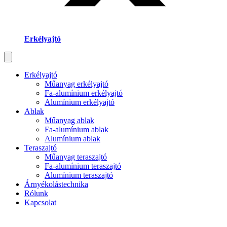
Erkélyajtó
Erkélyajtó
Műanyag erkélyajtó
Fa-alumínium erkélyajtó
Alumínium erkélyajtó
Ablak
Műanyag ablak
Fa-alumínium ablak
Alumínium ablak
Teraszajtó
Műanyag teraszajtó
Fa-alumínium teraszajtó
Alumínium teraszajtó
Árnyékolástechnika
Rólunk
Kapcsolat