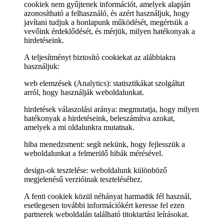
cookiek nem gyűjtenek információt, amelyek alapján
azonosítható a felhasználó, és azért használjuk, hogy
javítani tudjuk a honlapunk működését, megértsük a
vevőink érdeklődését, és mérjük, milyen hatékonyak a
hirdetéseink.
A teljesítményt biztosító cookiekat az alábbiakra
használjuk:
web elemzések (Analytics): statisztikákat szolgáltat
arról, hogy használják weboldalunkat.
hirdetések válaszolási aránya: megmutatja, hogy milyen
hatékonyak a hirdetéseink, beleszámítva azokat,
amelyek a mi oldalunkra mutatnak.
hiba menedzsment: segít nekünk, hogy fejlesszük a
weboldalunkat a felmerülő hibák mérésével.
design-ok tesztelése: weboldalunk különböző
megjelenésű verzióinak teszteléséhez.
A fenti cookiek közül néhányat harmadik fél használ,
esetlegesen további információkért keresse fel ezen
partnerek weboldalán található titoktartási leírásokat.