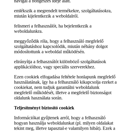
navigál a böngészés ideje alatt.
emlékszik a megrendelt termékekre, szolgáltatásokra,
miután kijelentkezik a weboldalról.
felismeri a felhasználót, ha bejelentkezik a
weboldalunkra.
meggyőződik róla, hogy a felhasználó megfelelő
szolgáltatáshoz kapcsolódik, miután néhány dolgot
módosítottunk a weboldal működésén.
elirányítja a felhasználót különböző szolgáltatások
applikációihoz, vagy speciális szerverekhez.
Ezen cookiek elfogadása feltétele honlapunk megfelelő
használatának, így ha a felhasználó kikapcsolja ezeket a
cookiekat, nem tudjuk garantálni weboldalunk
megfelelő működését, illetve a megfelelő biztonságot
oldalunk használata során.
Teljesítményt biztosító cookiek
Információkat gyűjtenek arról, hogy a felhasználó
hogyan használja weboldalunkat (pl. milyen oldalakat
tekint meg, illetve tapasztal-e valamilyen hibát). Ezek a