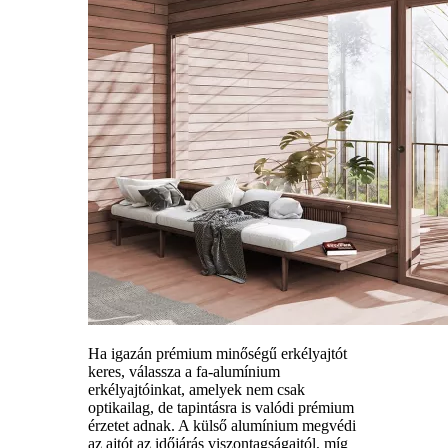
Ha igazán prémium minőségű erkélyajtót
keres, válassza a fa-alumínium
erkélyajtóinkat, amelyek nem csak
optikailag, de tapintásra is valódi prémium
érzetet adnak. A külső alumínium megvédi
az ajtót az időjárás viszontagságaitól, míg