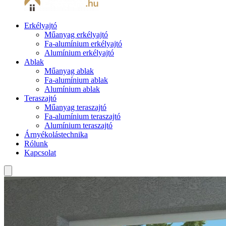
Erkélyajtó
Műanyag erkélyajtó
Fa-alumínium erkélyajtó
Alumínium erkélyajtó
Ablak
Műanyag ablak
Fa-alumínium ablak
Alumínium ablak
Teraszajtó
Műanyag teraszajtó
Fa-alumínium teraszajtó
Alumínium teraszajtó
Árnyékolástechnika
Rólunk
Kapcsolat