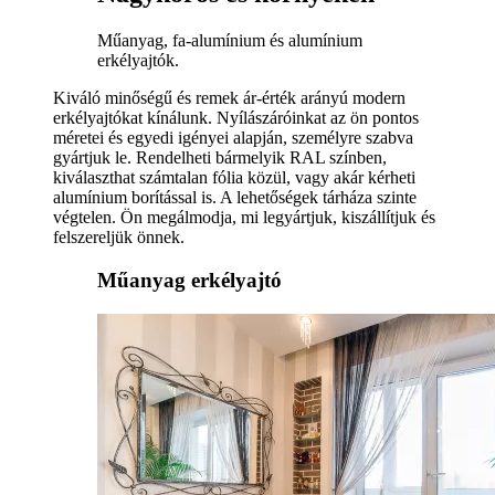
Műanyag, fa-alumínium és alumínium
erkélyajtók.
Kiváló minőségű és remek ár-érték arányú modern
erkélyajtókat kínálunk. Nyílászáróinkat az ön pontos
méretei és egyedi igényei alapján, személyre szabva
gyártjuk le. Rendelheti bármelyik RAL színben,
kiválaszthat számtalan fólia közül, vagy akár kérheti
alumínium borítással is. A lehetőségek tárháza szinte
végtelen. Ön megálmodja, mi legyártjuk, kiszállítjuk és
felszereljük önnek.
Műanyag erkélyajtó