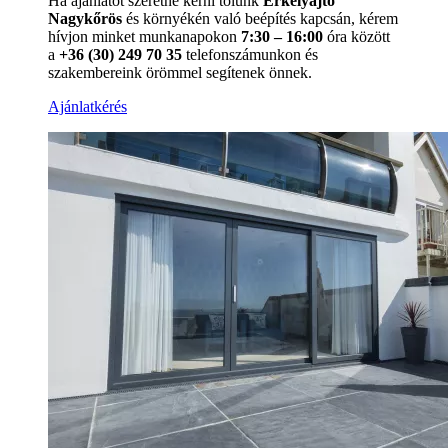
Ha ajánlatot szeretne kérni tőlünk
Erkélyajtó
Nagykőrös
és környékén való beépítés kapcsán, kérem
hívjon minket munkanapokon
7:30 – 16:00
óra között
a
+36 (30) 249 70 35
telefonszámunkon és
szakembereink örömmel segítenek önnek.
Ajánlatkérés