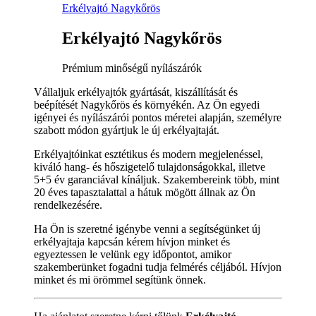
Erkélyajtó Nagykőrös
Erkélyajtó Nagykőrös
Prémium minőségű nyílászárók
Vállaljuk erkélyajtók gyártását, kiszállítását és
beépítését Nagykőrös és környékén. Az Ön egyedi
igényei és nyílászárói pontos méretei alapján, személyre
szabott módon gyártjuk le új erkélyajtaját.
Erkélyajtóinkat esztétikus és modern megjelenéssel,
kiváló hang- és hőszigetelő tulajdonságokkal, illetve
5+5 év garanciával kínáljuk. Szakembereink több, mint
20 éves tapasztalattal a hátuk mögött állnak az Ön
rendelkezésére.
Ha Ön is szeretné igénybe venni a segítségünket új
erkélyajtaja kapcsán kérem hívjon minket és
egyeztessen le velünk egy időpontot, amikor
szakemberünket fogadni tudja felmérés céljából. Hívjon
minket és mi örömmel segítünk önnek.