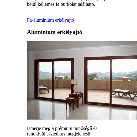
belül kellemes fa burkolat található.
Fa-alumínium erkélyajtó
Alumínium erkélyajtó
Ismerje meg a prémium minőségű és
rendkívül esztétikus megjelenésű