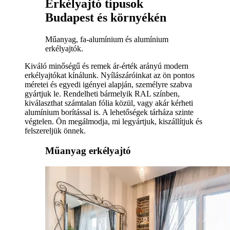
Erkélyajtó típusok
Budapest és környékén
Műanyag, fa-alumínium és alumínium
erkélyajtók.
Kiváló minőségű és remek ár-érték arányú modern
erkélyajtókat kínálunk. Nyílászáróinkat az ön pontos
méretei és egyedi igényei alapján, személyre szabva
gyártjuk le. Rendelheti bármelyik RAL színben,
kiválaszthat számtalan fólia közül, vagy akár kérheti
alumínium borítással is. A lehetőségek tárháza szinte
végtelen. Ön megálmodja, mi legyártjuk, kiszállítjuk és
felszereljük önnek.
Műanyag erkélyajtó