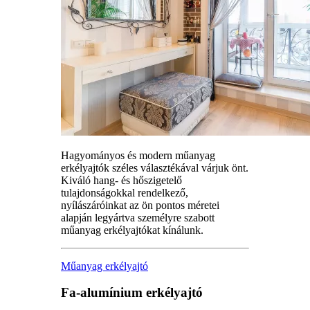
Hagyományos és modern műanyag
erkélyajtók széles választékával várjuk önt.
Kiváló hang- és hőszigetelő
tulajdonságokkal rendelkező,
nyílászáróinkat az ön pontos méretei
alapján legyártva személyre szabott
műanyag erkélyajtókat kínálunk.
Műanyag erkélyajtó
Fa-alumínium erkélyajtó