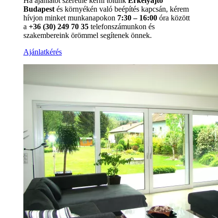
Ha ajánlatot szeretne kérni tőlünk
Erkélyajtó
Budapest
és környékén való beépítés kapcsán, kérem
hívjon minket munkanapokon
7:30 – 16:00
óra között
a
+36 (30) 249 70 35
telefonszámunkon és
szakembereink örömmel segítenek önnek.
Ajánlatkérés