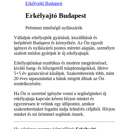
Erkélyajtó Budapest
Erkélyajtó Budapest
Prémium minőségű nyílászárók
Vállaljuk erkélyajtók gyártását, kiszállítását és
beépítését Budapest és környékén. Az Ön egyedi
igényei és nyílászárói pontos méretei alapján, személyre
szabott módon gyártjuk le új erkélyajtaját.
Erkélyajtóinkat esztétikus és modern megjelenéssel,
kiváló hang- és hőszigetelő tulajdonságokkal, illetve
5+5 év garanciával kínáljuk. Szakembereink több, mint
20 éves tapasztalattal a hátuk mögött állnak az Ön
rendelkezésére.
Ha Ön is szeretné igénybe venni a segítségünket új
erkélyajtaja kapcsán kérem hívjon minket és
egyeztessen le velünk egy időpontot, amikor
szakemberünket fogadni tudja felmérés céljából. Hívjon
minket és mi örömmel segítünk önnek.