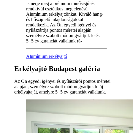
Ismerje meg a prémium minőségű és
rendkívül esztétikus megjelenésű
Alumínium erkélyajtóinkat. Kiváló hang-
és hőszigtelő tulajdonságokkal
rendelkezik. Az Ön egyedi igényei és
nyílászárója pontos méretei alapján,
személyre szabott módon gyártjuk le és
5+5 év garanciát vállalunk rá-
Alumínium erkélyajtó
Erkélyajtó Budapest galéria
Az Ön egyedi igényei és nyílászárói pontos méretei
alapján, személyre szabott módon gyártjuk le új
erkélyajtaját, amelyre 5+5 év garanciát vállalunk.