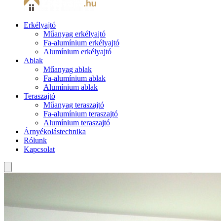
Erkélyajtó
Műanyag erkélyajtó
Fa-alumínium erkélyajtó
Alumínium erkélyajtó
Ablak
Műanyag ablak
Fa-alumínium ablak
Alumínium ablak
Teraszajtó
Műanyag teraszajtó
Fa-alumínium teraszajtó
Alumínium teraszajtó
Árnyékolástechnika
Rólunk
Kapcsolat