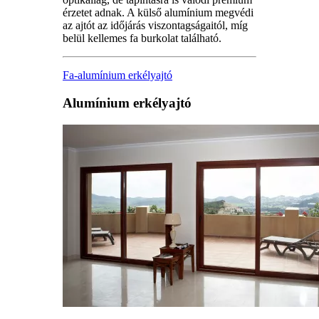
érzetet adnak. A külső alumínium megvédi
az ajtót az időjárás viszontagságaitól, míg
belül kellemes fa burkolat található.
Fa-alumínium erkélyajtó
Alumínium erkélyajtó