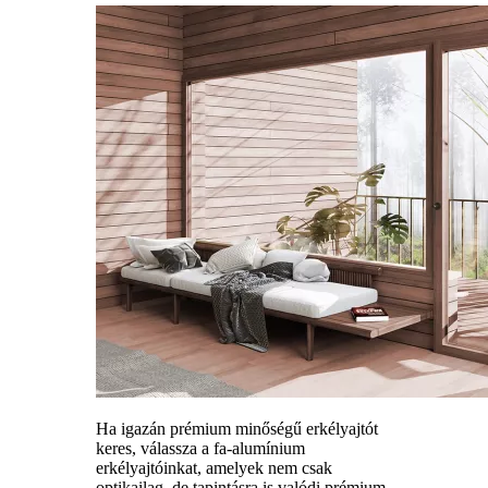
Ha igazán prémium minőségű erkélyajtót
keres, válassza a fa-alumínium
erkélyajtóinkat, amelyek nem csak
optikailag, de tapintásra is valódi prémium